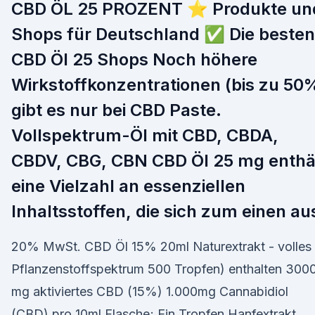
CBD ÖL 25 PROZENT ⭐ Produkte un
Shops für Deutschland ✅ Die besten
CBD Öl 25 Shops Noch höhere
Wirkstoffkonzentrationen (bis zu 50
gibt es nur bei CBD Paste.
Vollspektrum-Öl mit CBD, CBDA,
CBDV, CBG, CBN CBD Öl 25 mg enthä
eine Vielzahl an essenziellen
Inhaltsstoffen, die sich zum einen a
20% MwSt. CBD Öl 15% 20ml Naturextrakt - volles
Pflanzenstoffspektrum 500 Tropfen) enthalten 300
mg aktiviertes CBD (15%) 1.000mg Cannabidiol
(CBD) pro 10ml Flasche; Ein Tropfen Hanfextrakt