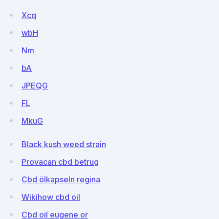
Xcq
wbH
Nm
bA
JPEQG
FL
MkuG
Black kush weed strain
Provacan cbd betrug
Cbd ölkapseln regina
Wikihow cbd oil
Cbd oil eugene or