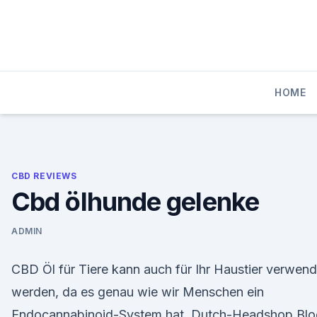
Skip
to
content
HOME
CBD REVIEWS
Cbd ölhunde gelenke
ADMIN
CBD Öl für Tiere kann auch für Ihr Haustier verwend
werden, da es genau wie wir Menschen ein
Endocannabinoid-System hat. Dutch-Headshop Blo