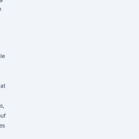
e
ie
at
s,
auf
es