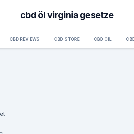
cbd öl virginia gesetze
CBD REVIEWS
CBD STORE
CBD OIL
CB
et
g