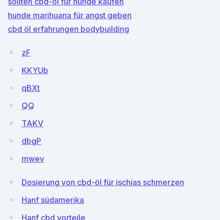
sollten cbd-öl für hunde kaufen
hunde marihuana für angst geben
cbd öl erfahrungen bodybuilding
zF
KKYUb
qBXt
QQ
TAKV
dbgP
mwev
Dosierung von cbd-öl für ischias schmerzen
Hanf südamerika
Hanf cbd vorteile