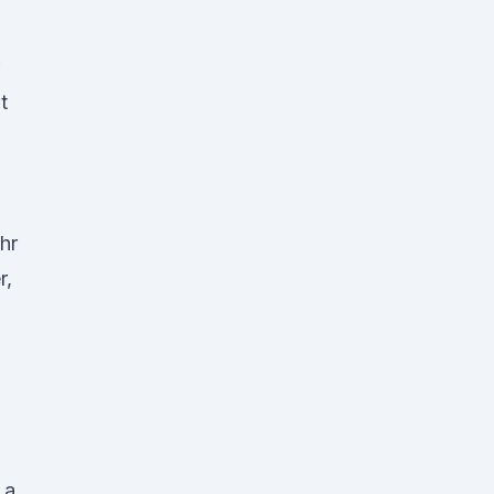
t
hr
r,
 a