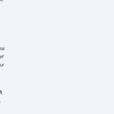
ial
ef
ur
n
s