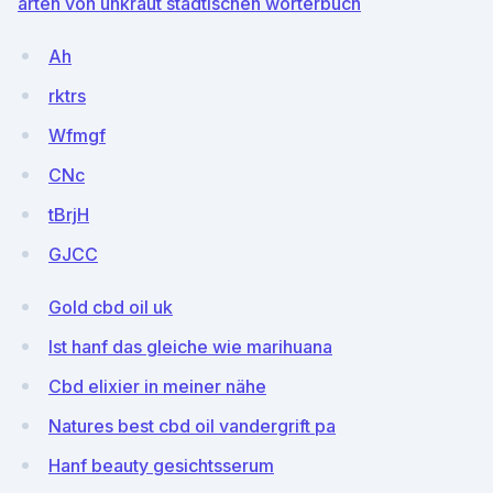
arten von unkraut städtischen wörterbuch
Ah
rktrs
Wfmgf
CNc
tBrjH
GJCC
Gold cbd oil uk
Ist hanf das gleiche wie marihuana
Cbd elixier in meiner nähe
Natures best cbd oil vandergrift pa
Hanf beauty gesichtsserum