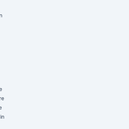
n
e
re
e
in