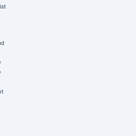
ist
nd
D
D
bt