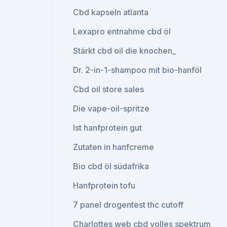
Cbd kapseln atlanta
Lexapro entnahme cbd öl
Stärkt cbd oil die knochen_
Dr. 2-in-1-shampoo mit bio-hanföl
Cbd oil store sales
Die vape-oil-spritze
Ist hanfprotein gut
Zutaten in hanfcreme
Bio cbd öl südafrika
Hanfprotein tofu
7 panel drogentest thc cutoff
Charlottes web cbd volles spektrum