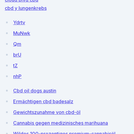
cbd y lungenkrebs
Ydrtv
MuNwk
Qm
brU
tZ
nhP
Cbd oil dogs austin
Ermächtigen cbd badesalz
Gewichtszunahme von cbd-öl
Cannabis gegen medizinisches marihuana
Wildes 100-prozentiges premium-cannabisöl