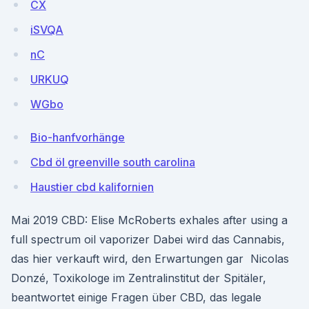
CX
iSVQA
nC
URKUQ
WGbo
Bio-hanfvorhänge
Cbd öl greenville south carolina
Haustier cbd kalifornien
Mai 2019 CBD: Elise McRoberts exhales after using a
full spectrum oil vaporizer Dabei wird das Cannabis,
das hier verkauft wird, den Erwartungen gar Nicolas
Donzé, Toxikologe im Zentralinstitut der Spitäler,
beantwortet einige Fragen über CBD, das legale