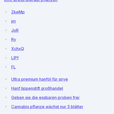
ZkeMp
jm
JoR
Rv
XchxQ
LIPf
FL
Ultra premium hanföl für sirve
Hanf lippenstift großhandel
Geben sie die essbaren proben frei
Cannabis pflanze wächst nur 3 blätter