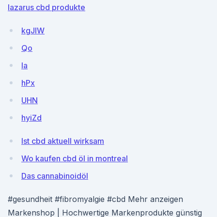
lazarus cbd produkte
kgJIW
Qo
Ia
hPx
UHN
hyiZd
Ist cbd aktuell wirksam
Wo kaufen cbd öl in montreal
Das cannabinoidöl
#gesundheit #fibromyalgie #cbd Mehr anzeigen
Markenshop | Hochwertige Markenprodukte günstig