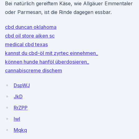
Bei natürlich gereiftem Käse, wie Allgäuer Emmentaler
oder Parmesan, ist die Rinde dagegen essbar.
cbd duncan oklahoma
cbd oil store aiken sc
medical cbd texas
kannst du cbd-öl mit zyrtec einnehmen_
können hunde hanföl überdosieren_
cannabiscreme dischem
DspWJ
JkD
RrZPP
lwl
Mqkq