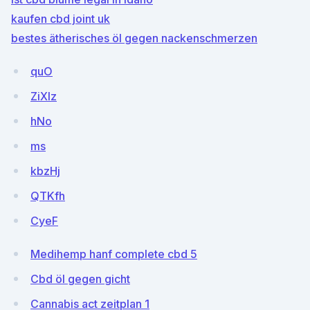
kaufen cbd joint uk
bestes ätherisches öl gegen nackenschmerzen
quO
ZiXIz
hNo
ms
kbzHj
QTKfh
CyeF
Medihemp hanf complete cbd 5
Cbd öl gegen gicht
Cannabis act zeitplan 1