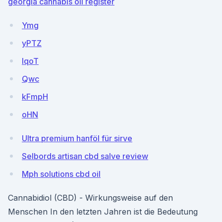
georgia cannabis oil register
Ymg
yPTZ
lqoT
Qwc
kFmpH
oHN
Ultra premium hanföl für sirve
Selbords artisan cbd salve review
Mph solutions cbd oil
Cannabidiol (CBD) - Wirkungsweise auf den
Menschen In den letzten Jahren ist die Bedeutung