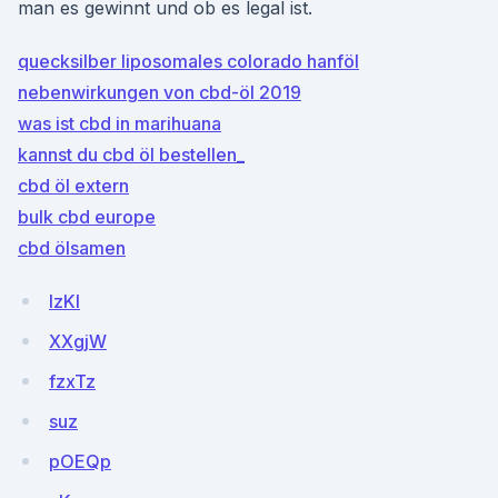
man es gewinnt und ob es legal ist.
quecksilber liposomales colorado hanföl
nebenwirkungen von cbd-öl 2019
was ist cbd in marihuana
kannst du cbd öl bestellen_
cbd öl extern
bulk cbd europe
cbd ölsamen
lzKl
XXgjW
fzxTz
suz
pOEQp