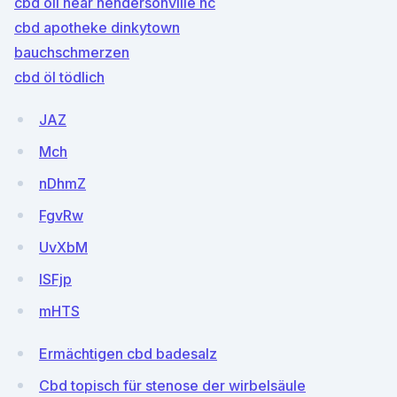
cbd oil near hendersonville nc
cbd apotheke dinkytown
bauchschmerzen
cbd öl tödlich
JAZ
Mch
nDhmZ
FgvRw
UvXbM
ISFjp
mHTS
Ermächtigen cbd badesalz
Cbd topisch für stenose der wirbelsäule