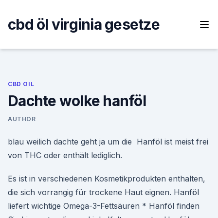
Skip
to
cbd öl virginia gesetze
content
CBD OIL
Dachte wolke hanföl
AUTHOR
blau weilich dachte geht ja um die Hanföl ist meist frei
von THC oder enthält lediglich.
Es ist in verschiedenen Kosmetikprodukten enthalten,
die sich vorrangig für trockene Haut eignen. Hanföl
liefert wichtige Omega-3-Fettsäuren * Hanföl finden