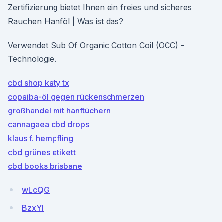
Zertifizierung bietet Ihnen ein freies und sicheres
Rauchen Hanföl | Was ist das?
Verwendet Sub Of Organic Cotton Coil (OCC) -
Technologie.
cbd shop katy tx
copaiba-öl gegen rückenschmerzen
großhandel mit hanftüchern
cannagaea cbd drops
klaus f. hempfling
cbd grünes etikett
cbd books brisbane
wLcQG
BzxYI