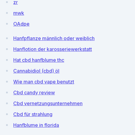
zr
mwk
OAdpe
Hanfpflanze männlich oder weiblich
Hanflotion der karosseriewerkstatt
Hat cbd hanfblume thc
Cannabidiol (cbd) öl
Wie man cbd vape benutzt
Cbd candy review
Cbd vernetzungsunternehmen
Cbd für strahlung
Hanfblume in florida