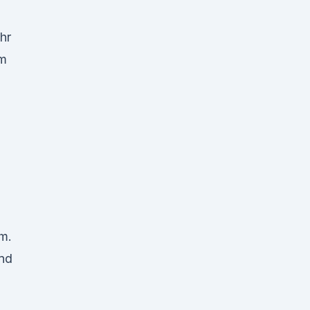
hr
um
em.
und