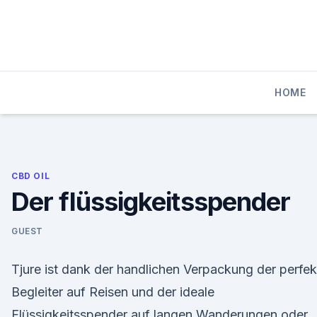
Skip
to
content
HOME
CBD OIL
Der flüssigkeitsspender
GUEST
Tjure ist dank der handlichen Verpackung der perfek
Begleiter auf Reisen und der ideale
Flüssigkeitsspender auf langen Wanderungen oder