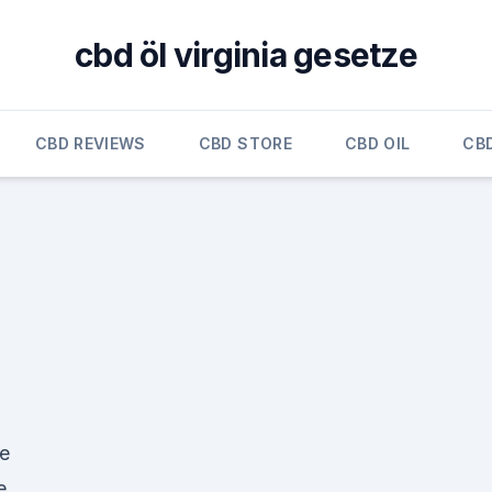
cbd öl virginia gesetze
CBD REVIEWS
CBD STORE
CBD OIL
CB
te
e