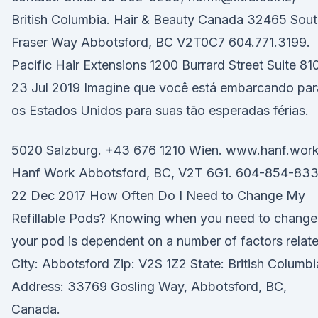
British Columbia. Hair & Beauty Canada 32465 Sou
Fraser Way Abbotsford, BC V2T0C7 604.771.3199.
Pacific Hair Extensions 1200 Burrard Street Suite 81
23 Jul 2019 Imagine que você está embarcando par
os Estados Unidos para suas tão esperadas férias.
5020 Salzburg. +43 676 1210 Wien. www.hanf.work
Hanf Work Abbotsford, BC, V2T 6G1. 604-854-83
22 Dec 2017 How Often Do I Need to Change My
Refillable Pods? Knowing when you need to change
your pod is dependent on a number of factors relat
City: Abbotsford Zip: V2S 1Z2 State: British Columbi
Address: 33769 Gosling Way, Abbotsford, BC,
Canada.