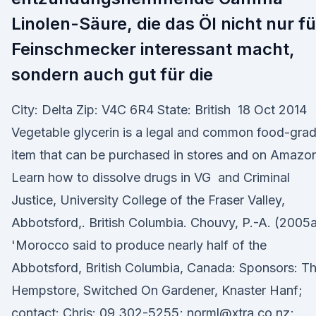
Linolen-Säure, die das Öl nicht nur fü
Feinschmecker interessant macht,
sondern auch gut für die
City: Delta Zip: V4C 6R4 State: British 18 Oct 2014
Vegetable glycerin is a legal and common food-gra
item that can be purchased in stores and on Amazo
Learn how to dissolve drugs in VG and Criminal
Justice, University College of the Fraser Valley,
Abbotsford,. British Columbia. Chouvy, P.-A. (2005a
'Morocco said to produce nearly half of the
Abbotsford, British Columbia, Canada: Sponsors: T
Hempstore, Switched On Gardener, Knaster Hanf;
contact: Chris: 09 302-5255; norml@xtra.co.nz;