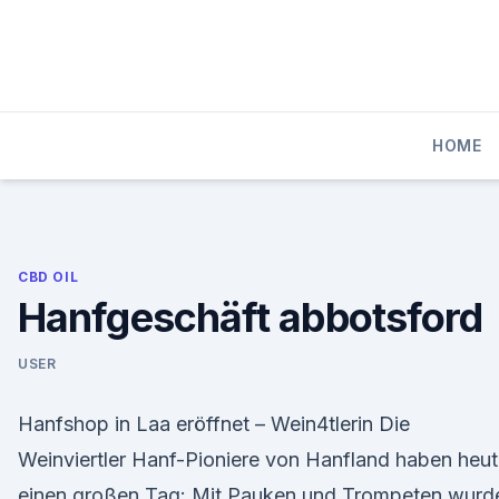
Skip
to
content
HOME
CBD OIL
Hanfgeschäft abbotsford
USER
Hanfshop in Laa eröffnet – Wein4tlerin Die
Weinviertler Hanf-Pioniere von Hanfland haben heu
einen großen Tag: Mit Pauken und Trompeten wurd