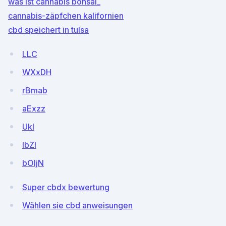
was ist cannabis bonsai_
cannabis-zäpfchen kalifornien
cbd speichert in tulsa
LLC
WXxDH
rBmab
aExzz
UkI
IbZl
bOljN
Super cbdx bewertung
Wählen sie cbd anweisungen