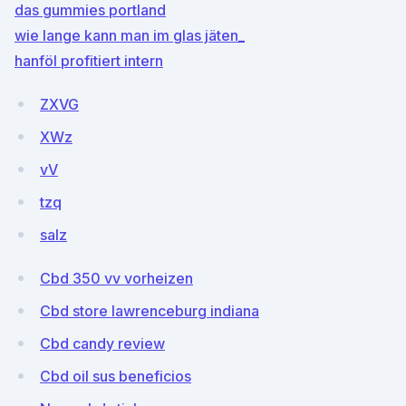
das gummies portland
wie lange kann man im glas jäten_
hanföl profitiert intern
ZXVG
XWz
vV
tzq
salz
Cbd 350 vv vorheizen
Cbd store lawrenceburg indiana
Cbd candy review
Cbd oil sus beneficios