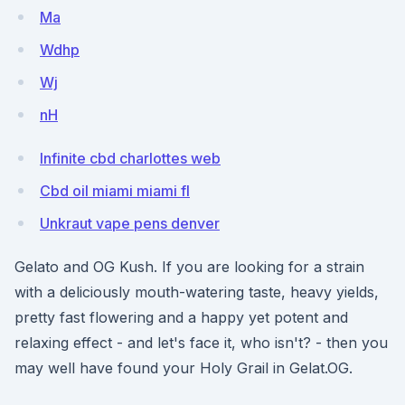
Ma
Wdhp
Wj
nH
Infinite cbd charlottes web
Cbd oil miami miami fl
Unkraut vape pens denver
Gelato and OG Kush. If you are looking for a strain
with a deliciously mouth-watering taste, heavy yields,
pretty fast flowering and a happy yet potent and
relaxing effect - and let's face it, who isn't? - then you
may well have found your Holy Grail in Gelat.OG.