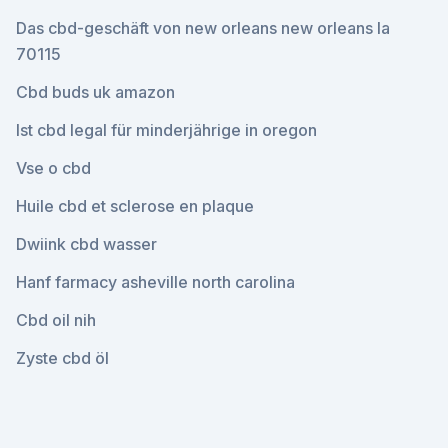
Das cbd-geschäft von new orleans new orleans la
70115
Cbd buds uk amazon
Ist cbd legal für minderjährige in oregon
Vse o cbd
Huile cbd et sclerose en plaque
Dwiink cbd wasser
Hanf farmacy asheville north carolina
Cbd oil nih
Zyste cbd öl