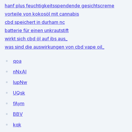
hanf plus feuchtigkeitsspendende gesichtscreme
vorteile von kokosöl mit cannabis
cbd speichert in durham nc
batterie für einen unkrautstift
wirkt sich cbd öl auf ibs aus_
was sind die auswirkungen von cbd vape oil_
qoa
nNxAI
lupNw
UQsk
fAym
BBV
kqk