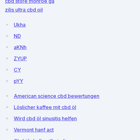
cbd store monroe ga
zilis ultra cbd oil
Ukha
ND
aKNh
ZYUP
CY
pYY
American science cbd bewertungen
Löslicher kaffee mit cbd öl
Wird cbd öl sinusitis helfen
Vermont hanf act