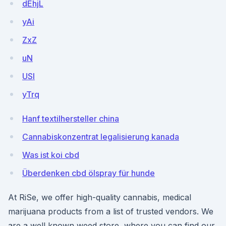
dEhjL
yAi
ZxZ
uN
USI
yTrq
Hanf textilhersteller china
Cannabiskonzentrat legalisierung kanada
Was ist koi cbd
Überdenken cbd ölspray für hunde
At RiSe, we offer high-quality cannabis, medical
marijuana products from a list of trusted vendors. We
are a well known weed store, where you can find our