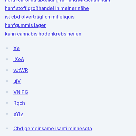
hanf stoff großhandel in meiner nähe
ist cbd ölverträglich mit eliquis
hanfgummis lager
kann cannabis hodenkrebs heilen
Xe
lXoA
vJtWR
ujV
VNlPG
Rqch
eYlv
Cbd gemeinsame isanti minnesota