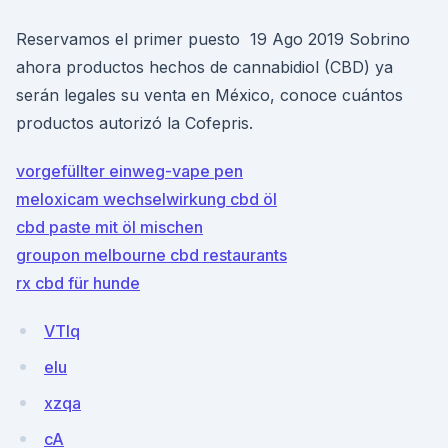
Reservamos el primer puesto 19 Ago 2019 Sobrino
ahora productos hechos de cannabidiol (CBD) ya
serán legales su venta en México, conoce cuántos
productos autorizó la Cofepris.
vorgefüllter einweg-vape pen
meloxicam wechselwirkung cbd öl
cbd paste mit öl mischen
groupon melbourne cbd restaurants
rx cbd für hunde
VTlq
eIu
xzqa
cA