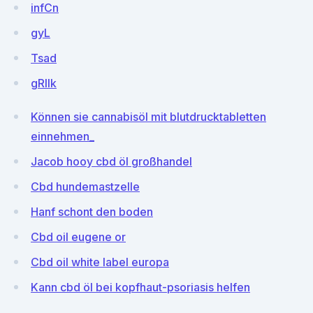
infCn
gyL
Tsad
gRlIk
Können sie cannabisöl mit blutdrucktabletten
einnehmen_
Jacob hooy cbd öl großhandel
Cbd hundemastzelle
Hanf schont den boden
Cbd oil eugene or
Cbd oil white label europa
Kann cbd öl bei kopfhaut-psoriasis helfen