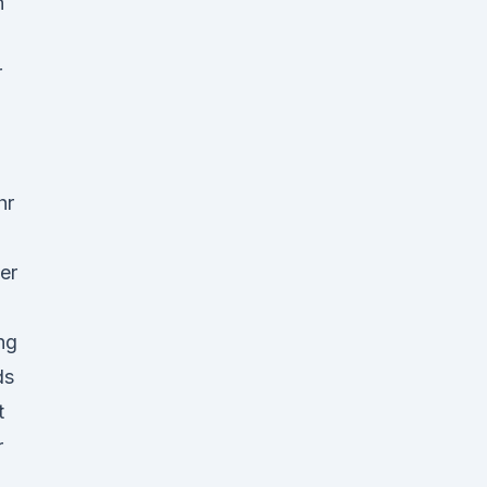
n
r
hr
er
ng
ds
lt
r