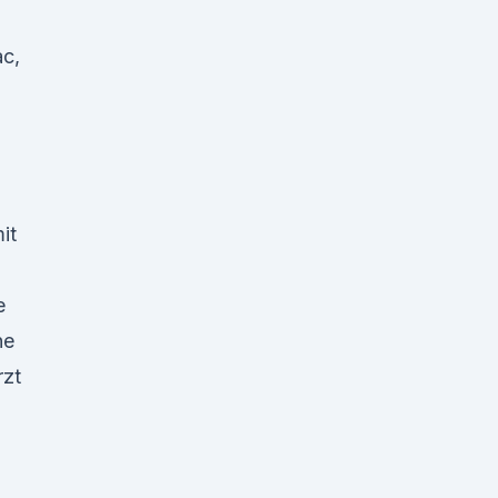
ac,
it
e
he
rzt