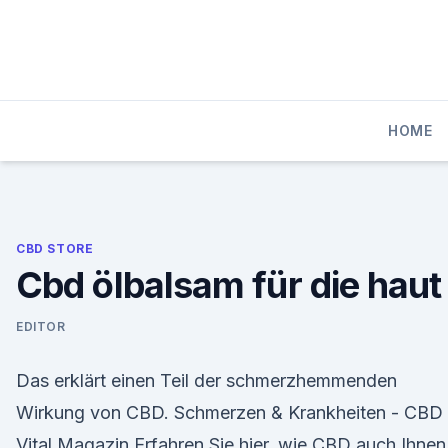
Skip
to
content
HOME
CBD STORE
Cbd ölbalsam für die haut
EDITOR
Das erklärt einen Teil der schmerzhemmenden
Wirkung von CBD. Schmerzen & Krankheiten - CBD
Vital Magazin Erfahren Sie hier, wie CBD auch Ihnen