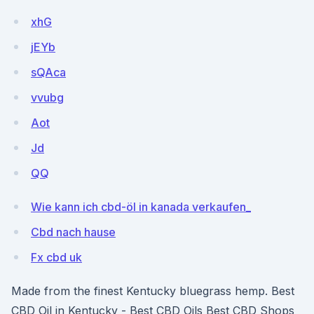
xhG
jEYb
sQAca
vvubg
Aot
Jd
QQ
Wie kann ich cbd-öl in kanada verkaufen_
Cbd nach hause
Fx cbd uk
Made from the finest Kentucky bluegrass hemp. Best
CBD Oil in Kentucky - Best CBD Oils Best CBD Shops