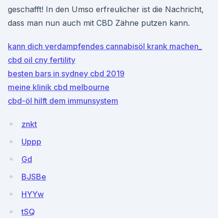
geschafft! In den Umso erfreulicher ist die Nachricht,
dass man nun auch mit CBD Zähne putzen kann.
kann dich verdampfendes cannabisöl krank machen_
cbd oil cny fertility
besten bars in sydney cbd 2019
meine klinik cbd melbourne
cbd-öl hilft dem immunsystem
znkt
Uppp
Gd
BJSBe
HYYw
tSQ