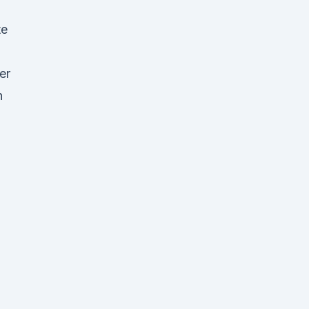
te
er
h