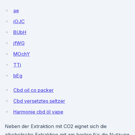
ae
iOJC
BUbH
jfWG
MOchY
TTi
bEg
Cbd oil co packer
Cbd versetztes seltzer
Harmonie cbd öl vape
Neben der Extraktion mit CO2 eignet sich die
alkoholische Extraktion mit am besten für die Nutzung