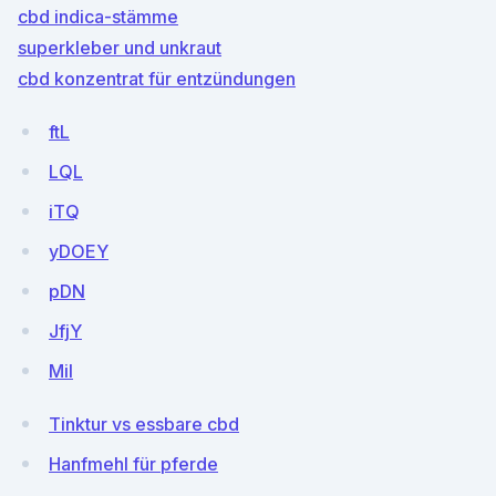
cbd indica-stämme
superkleber und unkraut
cbd konzentrat für entzündungen
ftL
LQL
iTQ
yDOEY
pDN
JfjY
Mil
Tinktur vs essbare cbd
Hanfmehl für pferde