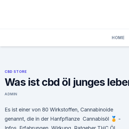
Skip
to
content
HOME
CBD STORE
Was ist cbd öl junges lebe
ADMIN
Es ist einer von 80 Wirkstoffen, Cannabinoide
genannt, die in der Hanfpflanze ️ Cannabisöl 🏅 -
Infos, Erfahrungen, Wirkung, Ratgeber THC Öl,