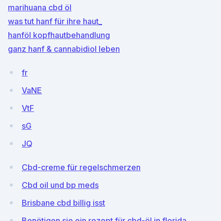
marihuana cbd öl
was tut hanf für ihre haut_
hanföl kopfhautbehandlung
ganz hanf & cannabidiol leben
fr
VaNE
VtF
sG
JQ
Cbd-creme für regelschmerzen
Cbd oil und bp meds
Brisbane cbd billig isst
Benötigen sie ein rezept für cbd-öl in florida_