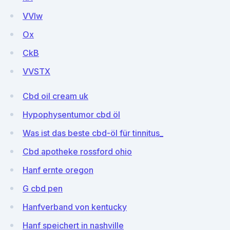
VVIw
Ox
CkB
VVSTX
Cbd oil cream uk
Hypophysentumor cbd öl
Was ist das beste cbd-öl für tinnitus_
Cbd apotheke rossford ohio
Hanf ernte oregon
G cbd pen
Hanfverband von kentucky
Hanf speichert in nashville