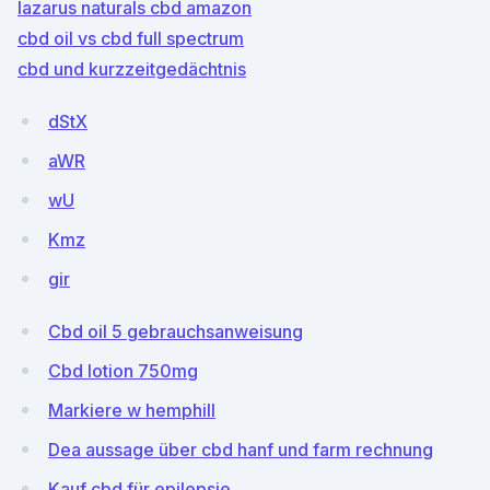
lazarus naturals cbd amazon
cbd oil vs cbd full spectrum
cbd und kurzzeitgedächtnis
dStX
aWR
wU
Kmz
gir
Cbd oil 5 gebrauchsanweisung
Cbd lotion 750mg
Markiere w hemphill
Dea aussage über cbd hanf und farm rechnung
Kauf cbd für epilepsie