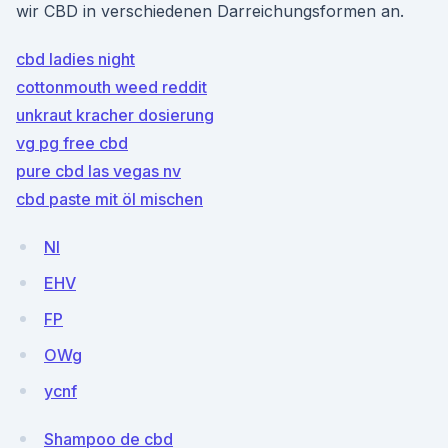
wir CBD in verschiedenen Darreichungsformen an.
cbd ladies night
cottonmouth weed reddit
unkraut kracher dosierung
vg pg free cbd
pure cbd las vegas nv
cbd paste mit öl mischen
NI
EHV
FP
OWg
ycnf
Shampoo de cbd