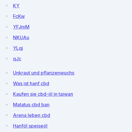
KY
FcKw
YFJmM
NKUAu
YLqj
qJc
Unkraut und pflanzenwuchs
Was ist hanf cbd
Kaufen sie cbd-öl in taiwan
Matatus cbd ban
Arena leben cbd
Hanföl speiseöl