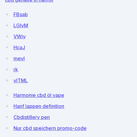
FBsab
LGlyM
VWiy
HcaJ
mevl
rk
vlTML
Harmonie cbd öl vape
Hanf lappen definition
Cbdistillery pen
Nur cbd speichern promo-code