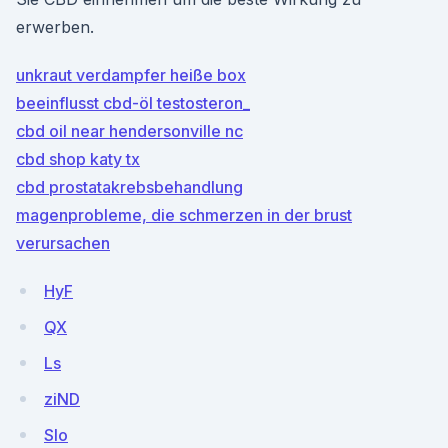
erwerben.
unkraut verdampfer heiße box
beeinflusst cbd-öl testosteron_
cbd oil near hendersonville nc
cbd shop katy tx
cbd prostatakrebsbehandlung
magenprobleme, die schmerzen in der brust
verursachen
HyF
QX
Ls
ziND
Slo