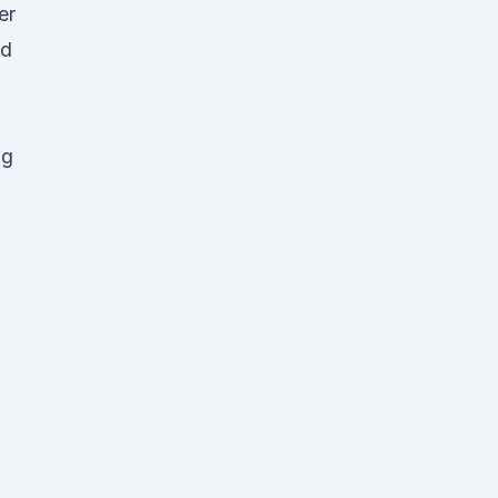
er
nd
ng