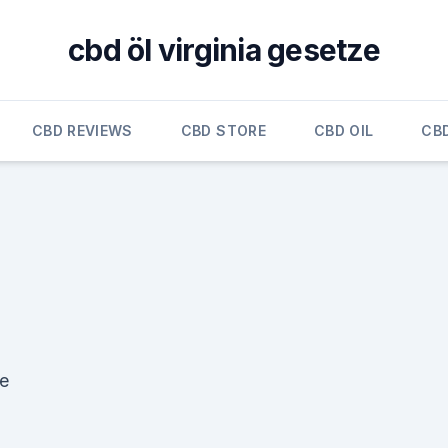
cbd öl virginia gesetze
CBD REVIEWS
CBD STORE
CBD OIL
CB
te