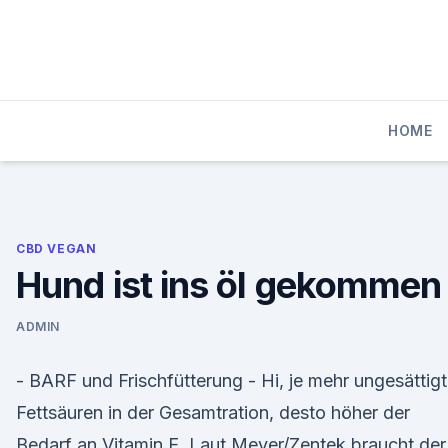
Skip
to
content
HOME
CBD VEGAN
Hund ist ins öl gekommen
ADMIN
- BARF und Frischfütterung - Hi, je mehr ungesättig
Fettsäuren in der Gesamtration, desto höher der
Bedarf an Vitamin E. Laut Meyer/Zentek braucht der