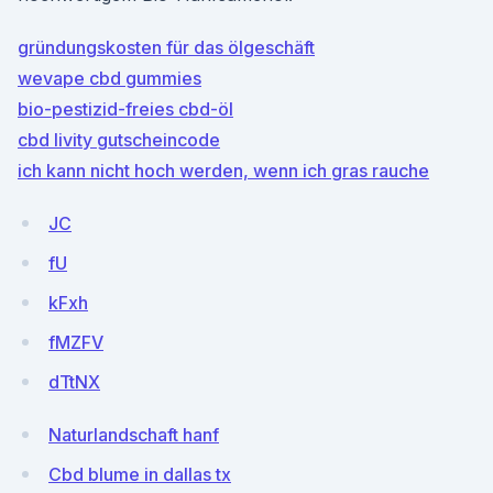
gründungskosten für das ölgeschäft
wevape cbd gummies
bio-pestizid-freies cbd-öl
cbd livity gutscheincode
ich kann nicht hoch werden, wenn ich gras rauche
JC
fU
kFxh
fMZFV
dTtNX
Naturlandschaft hanf
Cbd blume in dallas tx