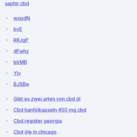
saphir cbd
wxpdN
byE
RRJgP
dFwhz
blrMB
Yjv
BJSBe
Gibt es zwei arten von cbd öl
Cbd hanfölkapseln 450 mg cbd
Cbd register georgia
Cbd öle in chicago