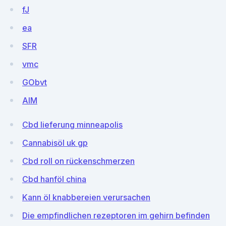
fJ
ea
SFR
vmc
GObvt
AIM
Cbd lieferung minneapolis
Cannabisöl uk gp
Cbd roll on rückenschmerzen
Cbd hanföl china
Kann öl knabbereien verursachen
Die empfindlichen rezeptoren im gehirn befinden