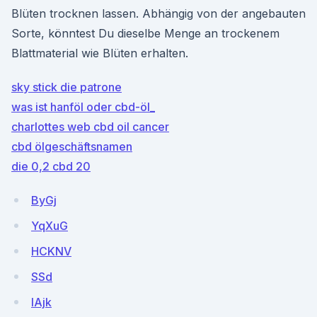
Blüten trocknen lassen. Abhängig von der angebauten
Sorte, könntest Du dieselbe Menge an trockenem
Blattmaterial wie Blüten erhalten.
sky stick die patrone
was ist hanföl oder cbd-öl_
charlottes web cbd oil cancer
cbd ölgeschäftsnamen
die 0,2 cbd 20
ByGj
YqXuG
HCKNV
SSd
IAjk