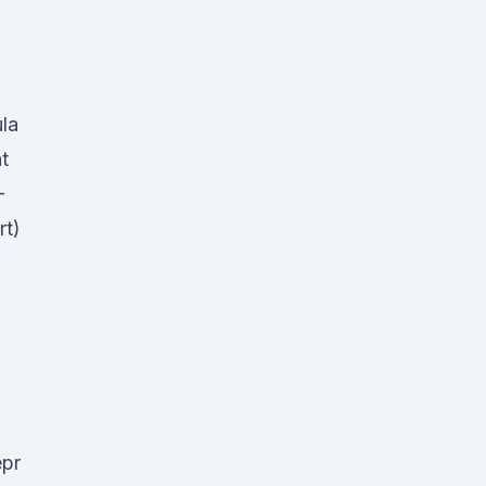
n
la
t
-
rt)
pr