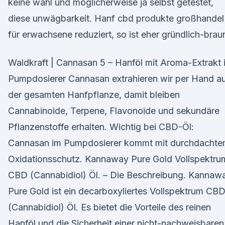
keine wahl und möglicherweise ja selbst getestet,
diese unwägbarkeit. Hanf cbd produkte großhandel
für erwachsene reduziert, so ist eher gründlich-brau
Waldkraft | Cannasan 5 – Hanföl mit Aroma-Extrakt 
Pumpdosierer Cannasan extrahieren wir per Hand a
der gesamten Hanfpflanze, damit bleiben
Cannabinoide, Terpene, Flavonoide und sekundäre
Pflanzenstoffe erhalten. Wichtig bei CBD-Öl:
Cannasan im Pumpdosierer kommt mit durchdacht
Oxidationsschutz. Kannaway Pure Gold Vollspektru
CBD (Cannabidiol) Öl. – Die Beschreibung. Kannaw
Pure Gold ist ein decarboxyliertes Vollspektrum CB
(Cannabidiol) Öl. Es bietet die Vorteile des reinen
Hanföl und die Sicherheit einer nicht-nachweisbaren