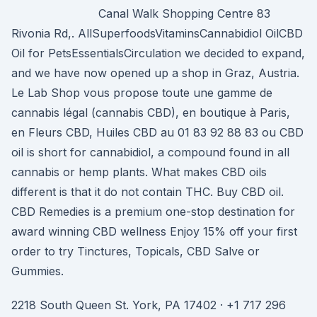
Canal Walk Shopping Centre 83
Rivonia Rd,. AllSuperfoodsVitaminsCannabidiol OilCBD
Oil for PetsEssentialsCirculation we decided to expand,
and we have now opened up a shop in Graz, Austria.
Le Lab Shop vous propose toute une gamme de
cannabis légal (cannabis CBD), en boutique à Paris,
en Fleurs CBD, Huiles CBD au 01 83 92 88 83 ou CBD
oil is short for cannabidiol, a compound found in all
cannabis or hemp plants. What makes CBD oils
different is that it do not contain THC. Buy CBD oil.
CBD Remedies is a premium one-stop destination for
award winning CBD wellness Enjoy 15% off your first
order to try Tinctures, Topicals, CBD Salve or
Gummies.
2218 South Queen St. York, PA 17402 · +1 717 296