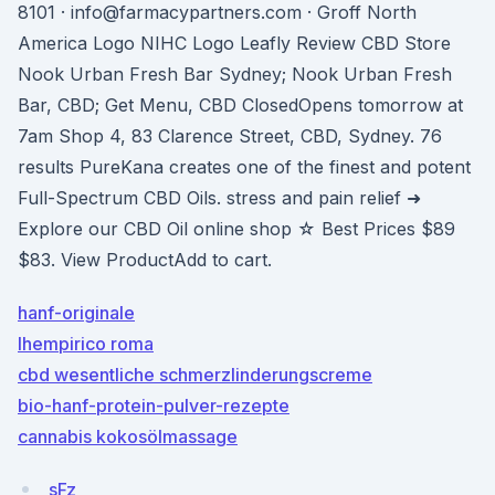
8101 · info@farmacypartners.com · Groff North
America Logo NIHC Logo Leafly Review CBD Store
Nook Urban Fresh Bar Sydney; Nook Urban Fresh
Bar, CBD; Get Menu, CBD ClosedOpens tomorrow at
7am Shop 4, 83 Clarence Street, CBD, Sydney. 76
results PureKana creates one of the finest and potent
Full-Spectrum CBD Oils. stress and pain relief ➜
Explore our CBD Oil online shop ☆ Best Prices $89
$83. View ProductAdd to cart.
hanf-originale
lhempirico roma
cbd wesentliche schmerzlinderungscreme
bio-hanf-protein-pulver-rezepte
cannabis kokosölmassage
sFz